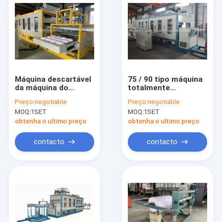
Máquina descartável
75 / 90 tipo máquina
da máquina do
totalmente
recipiente de
automático da
Preço:
negotiable
Preço:
negotiable
alimento da espuma
espuma do
MOQ:
1SET
MOQ:
1SET
do
picosegundo/recipiente
picosegundo/folha
de alimento plástico
obtenha o ultimo preço
obtenha o ultimo preço
da espuma
que faz a máquina
contacto
contacto
Casa
produtos
Quem Somos