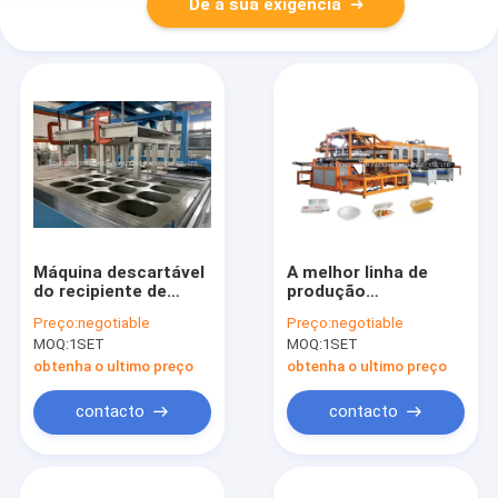
Dê a sua exigência
Máquina descartável
A melhor linha de
do recipiente de
produção
alimento da espuma
descartável de venda
Preço:
negotiable
Preço:
negotiable
de poliestireno do
máquina do
MOQ:
1SET
MOQ:
1SET
picosegundo para a
recipiente de
placa do alimento
alimento da espuma
obtenha o ultimo preço
obtenha o ultimo preço
do picosegundo
contacto
contacto