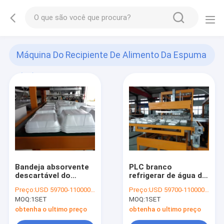
Máquina Do Recipiente De Alimento Da Espuma
(38)
Bandeja absorvente
PLC branco
descartável do
refrigerar de água da
isopor que faz a
máquina do
Preço:
USD 59700-110000 PER SET
Preço:
USD 59700-110000 per set
máquina com braço
recipiente de
MOQ:
1SET
MOQ:
1SET
de Robort
alimento da espuma
plástica controlado
obtenha o ultimo preço
obtenha o ultimo preço