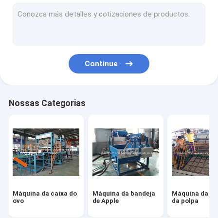
Máquina da caixa do fast food
máquina automática da bandeja do ovo
Máquina de papel da bandeja do ovo
Continue
Máquina descartável dos recipientes de alimento
Máquina da caixa de ovo
Nossas Categorias
leve embora a máquina da cartonagem do alimento
Linha de produção da bandeja do ovo
Máquina da caixa do
Máquina da bandeja
Máquina da ba
ovo
de Apple
da polpa