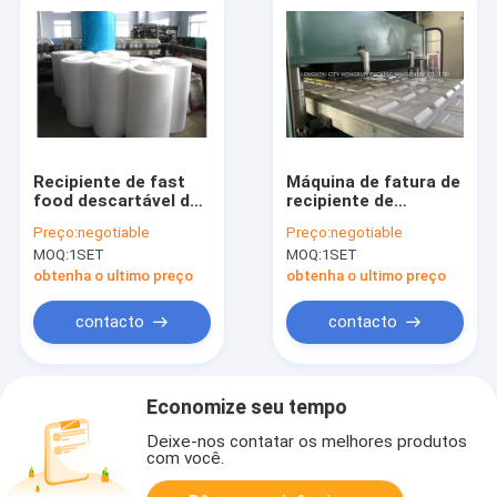
Recipiente de fast
Máquina de fatura de
food descartável da
recipiente de
espuma do
alimento da espuma
Preço:
negotiable
Preço:
negotiable
picosegundo que faz
do
MOQ:
1SET
MOQ:
1SET
a maquinaria hora
picosegundo/lancheira/b
105/120
obtenha o ultimo preço
obtenha o ultimo preço
contacto
contacto
Economize seu tempo
Deixe-nos contatar os melhores produtos
com você.