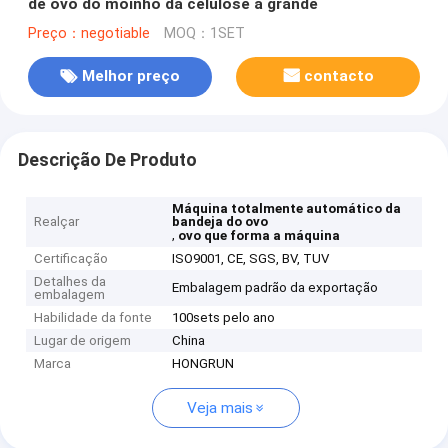
de ovo do moinho da celulose a grande
Preço：negotiable
MOQ：1SET
Melhor preço
contacto
Descrição De Produto
Máquina totalmente automático da
Realçar
bandeja do ovo
,
ovo que forma a máquina
Certificação
ISO9001, CE, SGS, BV, TUV
Detalhes da
Embalagem padrão da exportação
embalagem
Habilidade da fonte
100sets pelo ano
Lugar de origem
China
Marca
HONGRUN
Veja mais