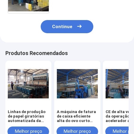
Continue
Produtos Recomendados
Linhas de produção
A máquina de fatura
CE de alta vel
de papel giratórias
de caixa eficiente
da operação d
automatizada da
alta do ovo curto
acelerador a 
bandeja da
instala o tempo
da máquina da
máquina/ovo da
garantia de 1 ano
de ovo da pap
Melhor preço
Melhor preço
Melhor pr